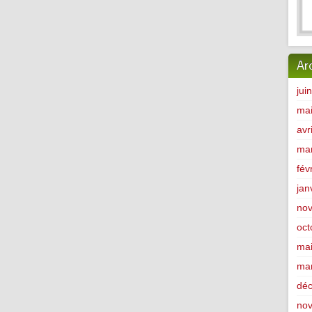
Ar
jui
ma
avr
ma
fév
jan
no
oct
ma
ma
dé
no