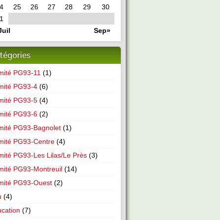
4
25
26
27
28
29
30
1
Juil
Sep»
tégories
mité PG93-11
(1)
mité PG93-4
(6)
mité PG93-5
(4)
mité PG93-6
(2)
ité PG93-Bagnolet
(1)
mité PG93-Centre
(4)
ité PG93-Les Lilas/Le Près
(3)
ité PG93-Montreuil
(14)
mité PG93-Ouest
(2)
u
(4)
cation
(7)