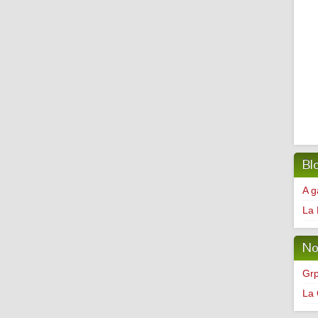
Bl
A g
La 
No
Grp
La 