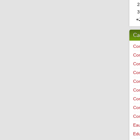
2
3
«
Ca
Co
Co
Co
Co
Com
Co
Com
Com
Co
Ea
Edu