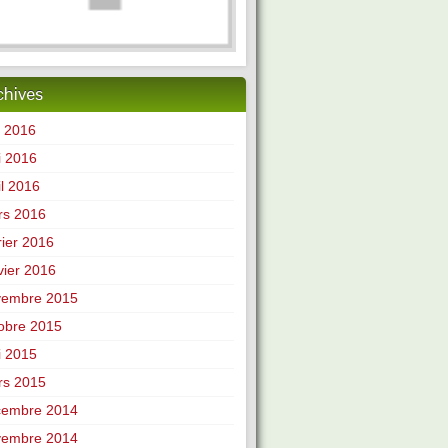
chives
n 2016
i 2016
il 2016
rs 2016
rier 2016
vier 2016
vembre 2015
obre 2015
i 2015
rs 2015
cembre 2014
vembre 2014