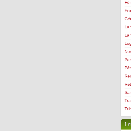
Fé
Fro
Gé
La 
La 
Lo
Nos
Par
Pét
Ren
Ret
Sa
Tra
Tri
1 