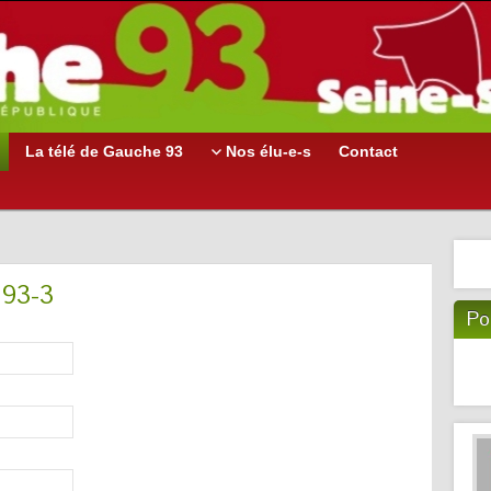
La télé de Gauche 93
Nos élu-e-s
Contact
G93-3
Po