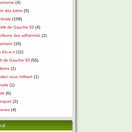
minisme
(4)
nt des luttes
(5)
nérale
(108)
télé de Gauche 93
(4)
tribune des adhérents
(2)
gement
(16)
 élu-e-s
(11)
ti de Gauche 93
(55)
itions
(1)
dez vous militant
(1)
raite
(1)
nté
(6)
nsport
(2)
bunes
(4)
mai