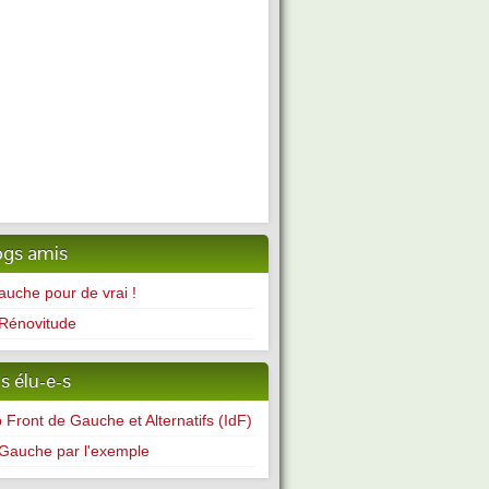
ogs amis
auche pour de vrai !
Rénovitude
s élu-e-s
 Front de Gauche et Alternatifs (IdF)
Gauche par l'exemple