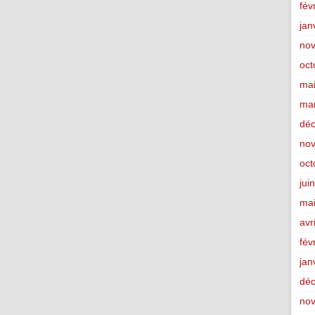
fév
jan
no
oct
ma
ma
dé
no
oct
jui
ma
avr
fév
jan
dé
no