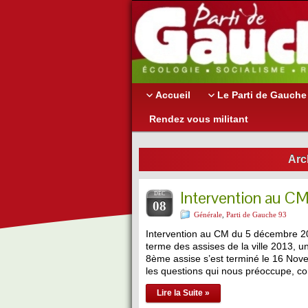
Accueil
Le Parti de Gauche
Rendez vous militant
Arc
Intervention au C
DÉC
08
Générale
,
Parti de Gauche 93
Intervention au CM du 5 décembre 2
terme des assises de la ville 2013, u
8ème assise s’est terminé le 16 Nov
les questions qui nous préoccupe, c
Lire la Suite »