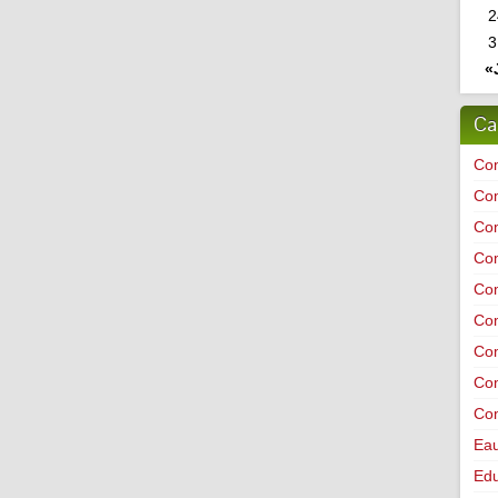
2
3
«
Ca
Co
Co
Co
Co
Com
Co
Com
Com
Co
Ea
Edu