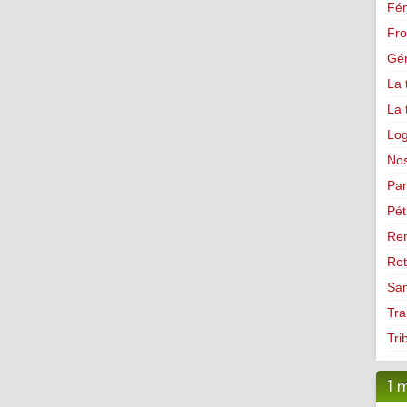
Fé
Fro
Gé
La 
La 
Lo
Nos
Par
Pét
Ren
Ret
Sa
Tra
Tri
1 