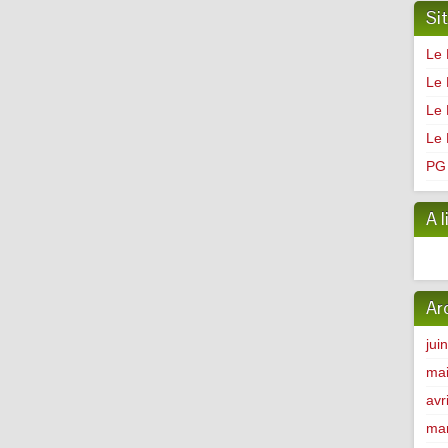
Si
Le 
Le 
Le 
Le 
PG 
A l
Ar
jui
ma
avr
ma