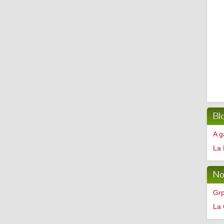
Bl
A g
La 
No
Grp
La 