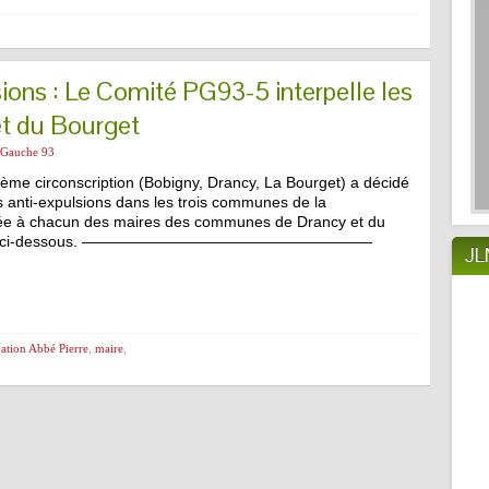
sions : Le Comité PG93-5 interpelle les
et du Bourget
e Gauche 93
ème circonscription (Bobigny, Drancy, La Bourget) a décidé
s anti-expulsions dans les trois communes de la
essée à chacun des maires des communes de Drancy et du
etrouver ci-dessous. ———————————————————
JL
ation Abbé Pierre
,
maire
,