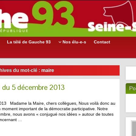
La télé de Gauche 93
Nos élu-e-s
Contact
hives du mot-clé :
maire
M du 5 décembre 2013
Po
013 Madame la Maire, chers collègues, Nous voilà donc au
n moment important de la démocratie participative. Notre
embre, nous avons « conjugué nos idées » autour de toutes
oncernant …