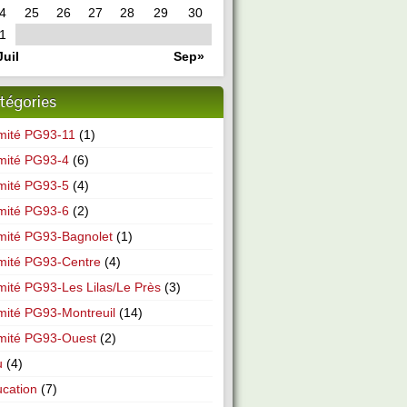
4
25
26
27
28
29
30
1
Juil
Sep»
tégories
mité PG93-11
(1)
mité PG93-4
(6)
mité PG93-5
(4)
mité PG93-6
(2)
ité PG93-Bagnolet
(1)
mité PG93-Centre
(4)
ité PG93-Les Lilas/Le Près
(3)
ité PG93-Montreuil
(14)
mité PG93-Ouest
(2)
u
(4)
cation
(7)