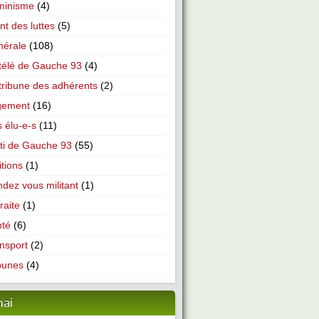
minisme
(4)
nt des luttes
(5)
nérale
(108)
télé de Gauche 93
(4)
tribune des adhérents
(2)
gement
(16)
 élu-e-s
(11)
ti de Gauche 93
(55)
itions
(1)
dez vous militant
(1)
raite
(1)
nté
(6)
nsport
(2)
bunes
(4)
mai