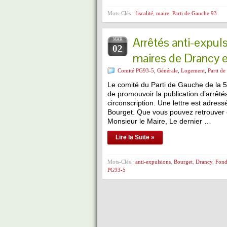
Mots-Clés :
fiscalité
,
maire
,
Parti de Gauche 93
Arrêtés anti-expul
MAR
02
maires de Drancy 
Comité PG93-5
,
Générale
,
Logement
,
Parti d
Le comité du Parti de Gauche de la 5
de promouvoir la publication d’arrêté
circonscription. Une lettre est adr
Bourget. Que vous pouvez r
Monsieur le Maire, Le dernier …
Lire la Suite »
Mots-Clés :
anti-expulsions
,
Bourget
,
Drancy
,
Fond
PG93-5