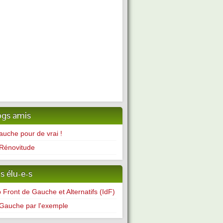
ogs amis
auche pour de vrai !
Rénovitude
s élu-e-s
 Front de Gauche et Alternatifs (IdF)
Gauche par l'exemple