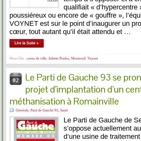
qualifiait « d’hypercentre 
poussiéreux ou encore de « gouffre », l’éq
VOYNET est sur le point d’inaugurer un proj
cœur, tout autant qu’il était attendu et …
Lire la Suite »
Mots-Clés :
coeur de ville
,
Juliette Prados
,
Montreuil
,
Voynet
Le Parti de Gauche 93 se pron
DÉC
02
projet d’implantation d’un cent
méthanisation à Romainville
Générale
,
Parti de Gauche 93
,
Santé
Le Parti de Gauche de Se
s’oppose actuellement au 
d’une usine de traitemen