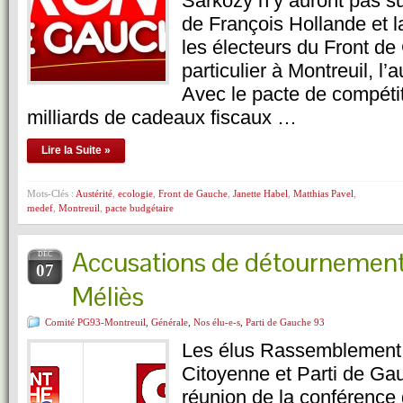
Sarkozy n’y auront pas suf
de François Hollande et la
les électeurs du Front d
particulier à Montreuil, l’a
Avec le pacte de compétiti
milliards de cadeaux fiscaux …
Lire la Suite »
Mots-Clés :
Austérité
,
ecologie
,
Front de Gauche
,
Janette Habel
,
Matthias Pavel
,
medef
,
Montreuil
,
pacte budgétaire
Accusations de détournement
DÉC
07
Méliès
Comité PG93-Montreuil
,
Générale
,
Nos élu-e-s
,
Parti de Gauche 93
Les élus Rassemblement
Citoyenne et Parti de G
réunion de la conférence