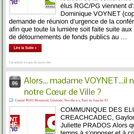
élus RGC/PG viennent d’
Dominique VOYNET (copi
demande de réunion d’urgence de la confé
afin que toute la lumière soit faite suite au
de détournements de fonds publics au …
Lire la Suite »
Cet article n'a pas de mots-clés
Alors… madame VOYNET…il n’
DÉC
06
notre Cœur de Ville ?
Comité PG93-Montreuil
,
Générale
,
Nos élu-e-s
,
Parti de Gauche 93
COMMUNIQUE DES ELU
CREACHCADEC, Gaylo
Juliette PRADOS Alors qu
temps à s’opposer et à cri