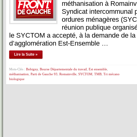
méthanisation à Romainvil
Syndicat intercommunal p
ordures ménagères (SYC
réunion publique organisé
le SYCTOM a accepté, à la demande de l
d’agglomération Est-Ensemble …
Lire la Suite »
Mots-Clés :
Bobigny
,
Bourse Départementale du travail
,
Est ensemble
,
méthanisation
,
Parti de Gauche 93
,
Romainville
,
SYCTOM
,
TMB
,
Tri mécano
biologique