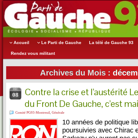
Accueil
Le Parti de Gauche
La télé de Gauche 93
Rendez vous militant
Archives du Mois :
décem
Contre la crise et l’austérité L
DÉC
08
du Front De Gauche, c’est mai
Comité PG93-Montreuil
,
Générale
10 années de politique lib
poursuivies avec Chirac 