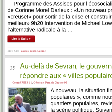
Programme des Assises pour l’écosociali
de Corinne Morel Darleux : «Un nouveau pro
«creuset» pour sortir de la crise et constru
meilleur» 9h20 Intervention de Michael Low
l’alternative radicale à la …
Lire la Suite »
Mots-Clés :
assises
,
écosocialisme
Au-delà de Sevran, le gouver
NOV
15
répondre aux « villes populair
Comité PG93-11
,
Générale
,
Parti de Gauche 93
A nouveau, la situation fi
populaires », comme nou
quartiers populaires, revi
la scène politique. Suivan