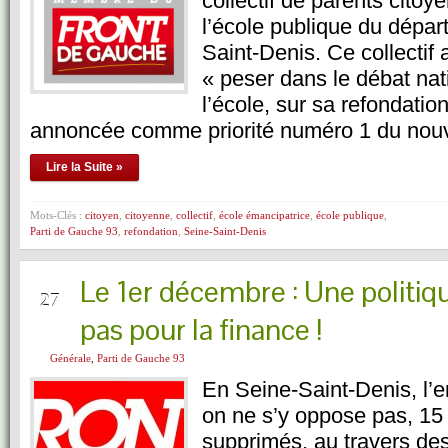
collectif de parents citoy
l’école publique du dépa
Saint-Denis. Ce collectif
« peser dans le débat nat
l’école, sur sa refondatio
annoncée comme priorité numéro 1 du nou
Lire la Suite »
Mots-Clés :
citoyen
,
citoyenne
,
collectif
,
école émancipatrice
,
école publique
,
Parti de Gauche 93
,
refondation
,
Seine-Saint-Denis
Le 1er décembre : Une politiqu
NOV
27
pas pour la finance !
Générale
,
Parti de Gauche 93
En Seine-Saint-Denis, l’em
on ne s’y oppose pas, 15
supprimés, au travers de