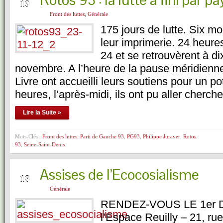
Rotos 93 : la lutte a fini par pa
19
Front des luttes
,
Générale
175 jours de lutte. Six m
leur imprimerie. 24 heures 
24 et se retrouvèrent à di
novembre. A l’heure de la pause méridienne
Livre ont accueilli leurs soutiens pour un po
heures, l’après-midi, ils ont pu aller cherch
Lire la Suite »
Mots-Clés :
Front des luttes
,
Parti de Gauche 93
,
PG93
,
Philippe Juraver
,
Rotos
93
,
Seine-Saint-Denis
Assises de l’Ecocosialisme
NOV
18
Générale
RENDEZ-VOUS LE 1er 
l’Espace Reuilly – 21, r