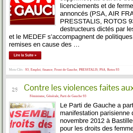
licenciements et de ferme
annoncés (PSA, AIR FR
PRESSTALIS, ROTOS 93
destructeurs dictés par l
et le MEDEF s’accompagnent de politiques d
remises en cause des …
Lire la Suite »
Mots-Clés :
93
,
Emploi
,
finance
,
Front de Gauche
,
PRESSTALIS
,
PSA
,
Rotos 93
Contre les violences faites 
NOV
26
Féminisme
,
Générale
,
Parti de Gauche 93
Le Parti de Gauche a part
manifestation parisienne
novembre 2012 à Bastille. 
pour les droits des femm