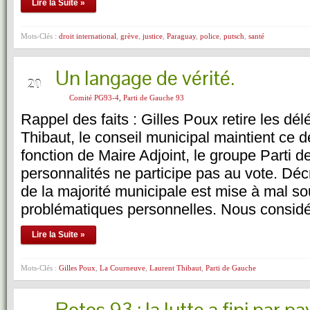
Lire la Suite »
Mots-Clés :
droit international
,
grève
,
justice
,
Paraguay
,
police
,
putsch
,
santé
Un langage de vérité.
NOV
20
Comité PG93-4
,
Parti de Gauche 93
Rappel des faits : Gilles Poux retire les dé
Thibaut, le conseil municipal maintient ce d
fonction de Maire Adjoint, le groupe Parti d
personnalités ne participe pas au vote. Décr
de la majorité municipale est mise à mal so
problématiques personnelles. Nous considé
Lire la Suite »
Mots-Clés :
Gilles Poux
,
La Courneuve
,
Laurent Thibaut
,
Parti de Gauche
NOV