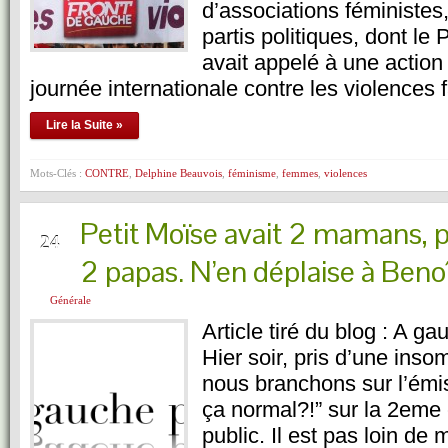
d’associations féministes
partis politiques, dont le
avait appelé à une action 
journée internationale contre les violences 
Lire la Suite »
Mots-Clés :
CONTRE
,
Delphine Beauvois
,
féminisme
,
femmes
,
violences
Petit Moïse avait 2 mamans, pe
NOV
24
2 papas. N’en déplaise à Benoî
Générale
Article tiré du blog : A ga
Hier soir, pris d’une ins
nous branchons sur l’émi
ça normal?!” sur la 2eme
public. Il est pas loin de 