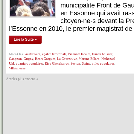
municipalité Front de Ga
en Essonne qui avait ras
citoyen-ne-s devant la Pr
l’Essonne en 2010, le premier magistrat d
Lire la Suite »
Mots-Clés :
austéritaire
,
égalité territoriale
,
Finances locales
,
franck boissier
,
Gatignon
,
Grigny
,
Henri Gorgues
,
La Courneuve
,
Martine Billard
,
Nathanaël
Uhl
,
quartiers populaires
,
Riva Gherchanoc
,
Sevran
,
Stains
,
villes populaires
,
Villetaneuse
Articles plus anciens «