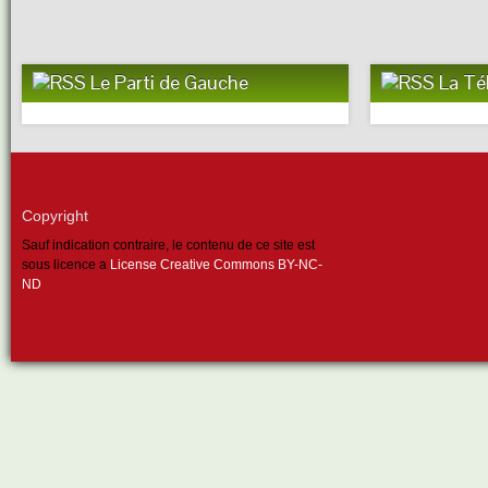
Le Parti de Gauche
La Té
Copyright
Sauf indication contraire, le contenu de ce site est
sous licence a
License Creative Commons BY-NC-
ND