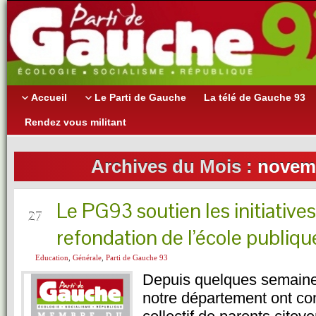
Accueil
Le Parti de Gauche
La télé de Gauche 93
Rendez vous militant
Archives du Mois :
novem
Le PG93 soutien les initiative
NOV
27
refondation de l’école publiqu
Education
,
Générale
,
Parti de Gauche 93
Depuis quelques semaine
notre département ont con