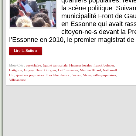
quartiers populaires, revi
la scène politique. Suivan
municipalité Front de Ga
en Essonne qui avait ras
citoyen-ne-s devant la Pr
l’Essonne en 2010, le premier magistrat d
Lire la Suite »
Mots-Clés :
austéritaire
,
égalité territoriale
,
Finances locales
,
franck boissier
,
Gatignon
,
Grigny
,
Henri Gorgues
,
La Courneuve
,
Martine Billard
,
Nathanaël
Uhl
,
quartiers populaires
,
Riva Gherchanoc
,
Sevran
,
Stains
,
villes populaires
,
Villetaneuse