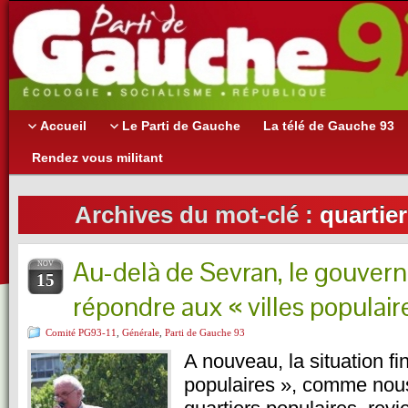
Accueil
Le Parti de Gauche
La télé de Gauche 93
Rendez vous militant
Archives du mot-clé :
quartie
Au-delà de Sevran, le gouver
NOV
15
répondre aux « villes populair
Comité PG93-11
,
Générale
,
Parti de Gauche 93
A nouveau, la situation fi
populaires », comme nou